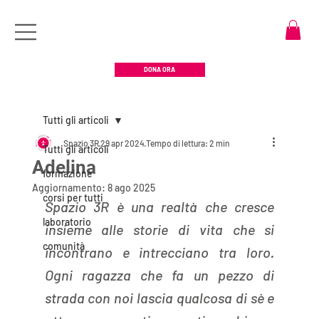
DONA ORA
Tutti gli articoli
Spazio 3R
29 apr 2024
Tempo di lettura: 2 min
Tutti gli articoli
Adelina
formazione
Aggiornamento:
8 ago 2025
corsi per tutti
Spazio 3R è una realtà che cresce 
laboratorio
insieme alle storie di vita che si 
comunità
incontrano e intrecciano tra loro. 
Ogni ragazza che fa un pezzo di 
strada con noi lascia qualcosa di sè e 