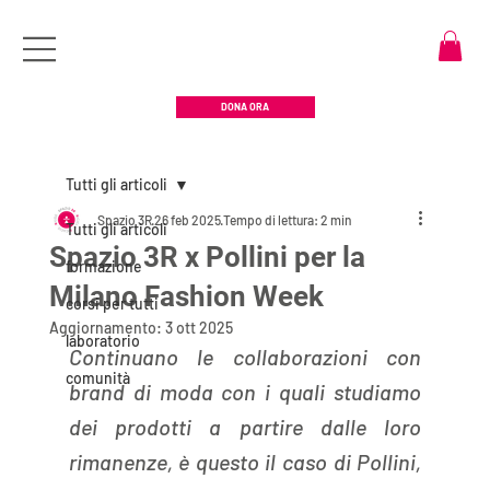
DONA ORA
Tutti gli articoli
Spazio 3R
26 feb 2025
Tempo di lettura: 2 min
Tutti gli articoli
Spazio 3R x Pollini per la
formazione
Milano Fashion Week
corsi per tutti
Aggiornamento:
3 ott 2025
laboratorio
Continuano le collaborazioni con 
comunità
brand di moda con i quali studiamo 
dei prodotti a partire dalle loro 
rimanenze, è questo il caso di Pollini, 