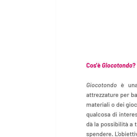
Cos’è 
Giocotondo
?
Giocotondo
 è una
attrezzature per b
materiali o dei gioc
qualcosa di intere
dà la possibilità a
spendere. L’obietti