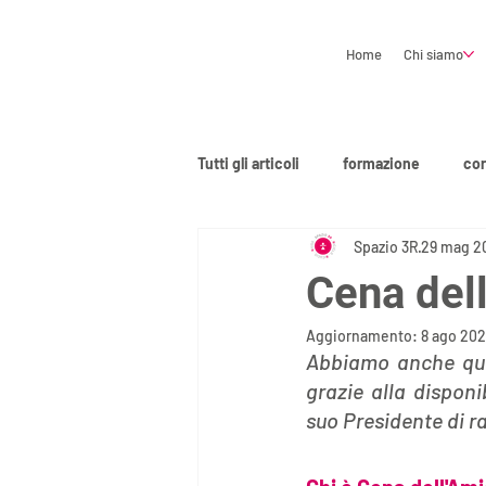
Home
Chi siamo
Tutti gli articoli
formazione
cor
Spazio 3R
29 mag 2
Cena dell
Aggiornamento:
8 ago 20
Abbiamo anche ques
grazie alla disponi
suo Presidente di r