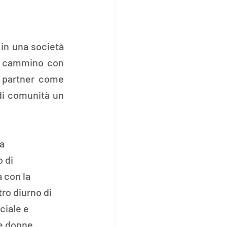
n una società 
o cammino con 
e partner come 
Spazio 3R. Lo spazio espositivo in questo può essere un avamposto di comunità un 
a 
 di 
 con la 
ro diurno di 
ciale e 
re donne.