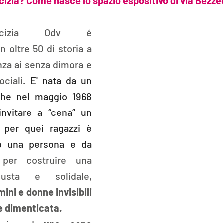
icizia? Come nasce lo spazio espositivo di via Bezz
micizia Odv é 
 oltre 50 di storia a 
nza ai senza dimora e 
ciali. 
E' nata da un 
he nel maggio 1968 
nvitare a “cena” un 
 per quei ragazzi è 
o una persona e da 
 per costruire una 
usta e solidale, 
ini e donne invisibili 
 e dimenticata.