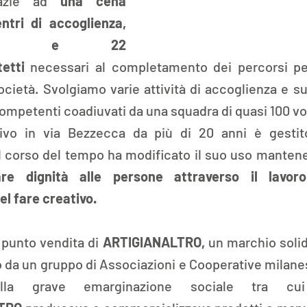
azie ad
 una cena 
tri di accoglienza, 
rno e 22 
etti 
necessari al completamento dei percorsi pers
ocietà.
Svolgiamo varie attività di accoglienza e s
ompetenti coadiuvati da una squadra di quasi 100 vol
ivo in via Bezzecca da più di 20 anni è gestito
l corso del tempo ha modificato il suo uso mantene
are dignità alle persone attraverso il lavoro
el fare creativo.
punto vendita di 
ARTIGIANALTRO,
 un marchio solid
o da un gruppo di Associazioni e Cooperative milane
lla grave emarginazione sociale tra cui