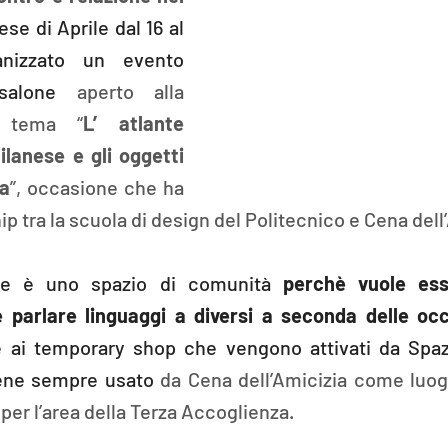
se di Aprile dal 16 al 
nizzato un evento 
isalone 
aperto alla 
l tema “
L’ atlante 
ilanese e gli oggetti 
za
”, occasione che ha 
ip tra la scuola di design del Politecnico e Cena dell
he è uno spazio di comunità 
perchè vuole esse
e parlare linguaggi a diversi a seconda delle occa
e ai temporary shop che vengono attivati da Spaz
iene sempre usato
da Cena dell’Amicizia come luogo
 per l’area della Terza Accoglienza. 