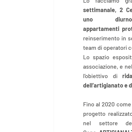
Lo facciamo gr
settimanale, 2 Cen
uno diu
appartamenti prot
reinserimento in s
team di operatori c
Lo spazio esposit
associazione, e ne
l’obiettivo di 
rid
dell’artigianato e d
Fino al 2020 come 
progetto  realizzat
nel settore de