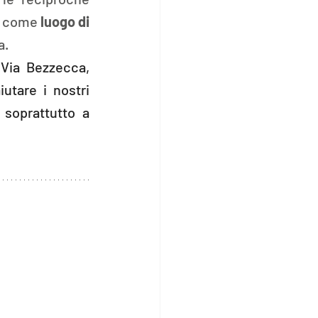
e come 
luogo di 
.  
 Via Bezzecca, 
utare i nostri 
soprattutto a 