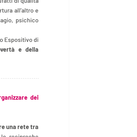
tti di qualità 
ura all’altro e 
gio, psichico 
 Espositivo di 
vertà e della 
ganizzare dei 
e una rete tra 
le reciproche 