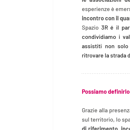
esperienze è emers
incontro con il qua
Spazio 
3R é il par
condividiamo i valo
assistiti non sol
ritrovare la strada 
Possiamo definirlo
Grazie alla presenz
sul territorio, lo s
di riferimento, inc