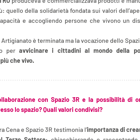
TRO
 produceva e commercializzava prodotti e manufa
: quello della solidarietà fondata sui valori dell’apert
capacità e accogliendo persone che vivono un disa
i Artigianato è terminata ma la vocazione dello Spazio
o per 
avvicinare i cittadini al mondo della po
più che vivo.
laborazione con Spazio 3R e la possibilità di or
sso lo spazio? Quali valori condivisi?
ra Cena e Spazio 3R testimonia l’
importanza di crear
el Terzo Settore
; chiacchierando e raccontando 