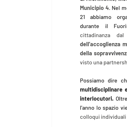
Municipio 4
. 
Nel me
21 abbiamo orga
durante il Fuor
cittadinanza da
dell’accoglienza m
della sopravviven
visto una partnersh
Possiamo dire c
multidisciplinare 
interlocutori. 
Oltr
l'anno lo spazio v
colloqui individuali