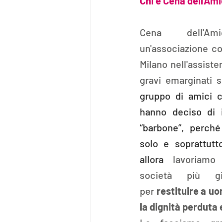
Chi è Cena dell'Am
Cena dell'A
un'associazione con
Milano nell'assiste
gravi emarginati so
gruppo di amici c
hanno deciso di i
“barbone”, perché
solo e soprattutt
allora 
lavoriamo
società più gi
per
 restituire a uom
la dignità perduta