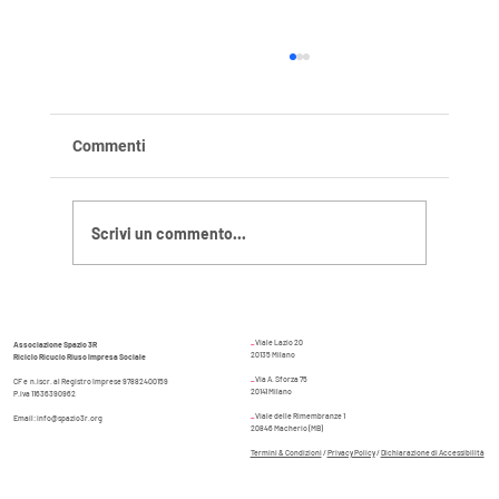
Commenti
Scrivi un commento...
Il percorso di Francesca a Spazio 3R
_
Viale Lazio 20
Associazione Spazio 3R
20135 Milano
Riciclo Ricucio Riuso Impresa Sociale
_
Via A. Sforza 75
CF e n.iscr. al Registro Imprese 97882400159
20141 Milano
P.iva 11636390962
_
Viale delle Rimembranze 1
Email:
info@spazio3r.org
20846 Macherio (MB)
Termini & Condizioni
/
Privacy Policy
/
Dichiarazione di Accessibilità