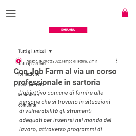
DONA ORA
Tutti gli articoli
Spazio 3R
28 ott 2022
Tempo di lettura: 2 min
Tutti gli articoli
Con Job Farm al via un corso
formazione
professionale in sartoria
corsi per tutti
L'obiettivo comune di fornire alle 
laboratorio
persone che si trovano in situazioni 
comunità
di vulnerabilità gli strumenti 
adeguati per inserirsi nel mondo del 
lavoro, attraverso programmi di 