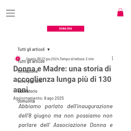
DONA ORA
Tutti gli articoli
Spazio 3R
27 giu 2024
Tempo di lettura: 2 min
Tutti gli articoli
Donna e Madre: una storia di
formazione
accoglienza lunga più di 130
corsi per tutti
anni
laboratorio
Aggiornamento:
8 ago 2025
comunità
Abbiamo parlato dell'inaugurazione 
dell'8 giugno ma non possiamo non 
parlare dell' Associazione Donna e 