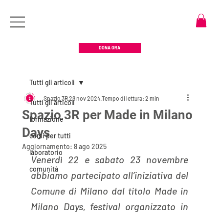
DONA ORA
Tutti gli articoli
Spazio 3R
28 nov 2024
Tempo di lettura: 2 min
Tutti gli articoli
Spazio 3R per Made in Milano
formazione
Days
corsi per tutti
Aggiornamento:
8 ago 2025
laboratorio
Venerdì 22 e sabato 23 novembre 
comunità
abbiamo partecipato all’iniziativa del 
Comune di Milano dal titolo Made in 
Milano Days, festival organizzato in 