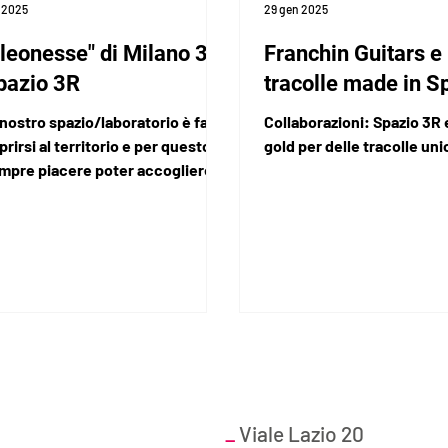
 2025
29 gen 2025
"leonesse" di Milano 34
Franchin Guitars e 
pazio 3R
tracolle made in S
nostro spazio/laboratorio è fatto
Collaborazioni: Spazio 3R
prirsi al territorio e per questo ci
gold per delle tracolle un
empre piacere poter accogliere
ni e far vivere...
_
Viale Lazio 20