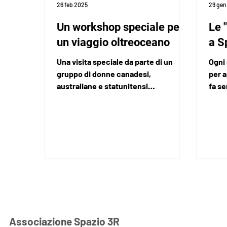
26 feb 2025
29 gen
Un workshop speciale per
Le 
un viaggio oltreoceano
a S
Una visita speciale da parte di un
Ogni 
gruppo di donne canadesi,
per a
australiane e statunitensi
fa s
appassionate di cucito
giova
Associazione Spazio 3R