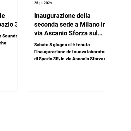
26 giu 2024
le
Inaugurazione della
pazio 3R
seconda sede a Milano in
via Ascanio Sforza sul
 e Sounds
Naviglio Pavese
iche
Sabato 8 giugno si è tenuta
l’inaugurazione del nuovo laboratorio
di Spazio 3R, in via Ascanio Sforza sul
Navigio Pavese.