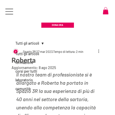
DONA ORA
Tutti gli articoli
Spazio 3R
27 mar 2023
Tempo di lettura: 2 min
Tutti gli articoli
Roberta
formazione
Aggiornamento:
8 ago 2025
corsi per tutti
Il nostro team di professioniste si è 
laboratorio
allargato e Roberta ha portato in 
comunità
Spazio 3R la sua esperienza di più di 
40 anni nel settore della sartoria, 
unendo alla competenza la capacità 