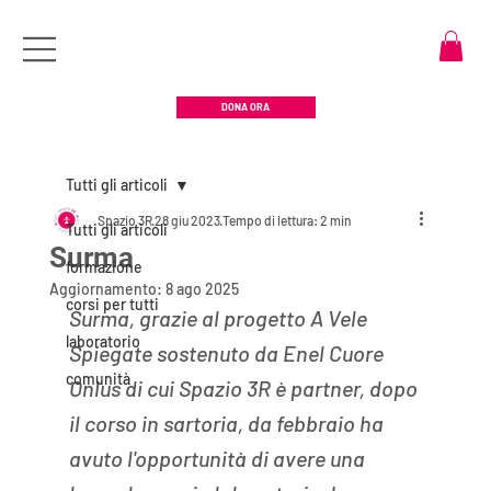
DONA ORA
Tutti gli articoli
Spazio 3R
28 giu 2023
Tempo di lettura: 2 min
Tutti gli articoli
Surma
formazione
Aggiornamento:
8 ago 2025
corsi per tutti
Surma, grazie al progetto A Vele 
laboratorio
Spiegate sostenuto da Enel Cuore 
comunità
Onlus di cui Spazio 3R è partner, dopo 
il corso in sartoria, da febbraio ha 
avuto l'opportunità di avere una 