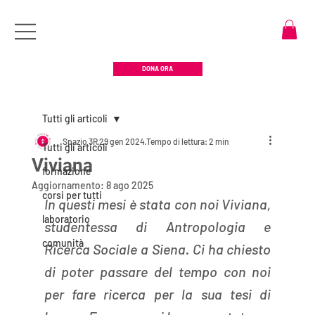
DONA ORA
Tutti gli articoli
Spazio 3R
29 gen 2024
Tempo di lettura: 2 min
Tutti gli articoli
Viviana
formazione
Aggiornamento:
8 ago 2025
corsi per tutti
In questi mesi è stata con noi Viviana, 
laboratorio
studentessa di Antropologia e 
comunità
Ricerca Sociale a Siena. Ci ha chiesto 
di poter passare del tempo con noi 
per fare ricerca per la sua tesi di 